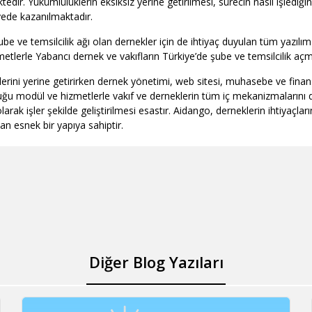
ktedir. Yükümlülüklerin eksiksiz yerine getirilmesi, sürecin nasıl işlediğ
yede kazanılmaktadır.
ube ve temsilcilik ağı olan dernekler için de ihtiyaç duyulan tüm yazılı
metlerle Yabancı dernek ve vakıfların Türkiye’de şube ve temsilcilik a
erini yerine getirirken dernek yönetimi, web sitesi, muhasebe ve finans
duğu modül ve hizmetlerle vakıf ve derneklerin tüm iç mekanizmalarını 
rak işler şekilde geliştirilmesi esastır. Aidango, derneklerin ihtiyaçla
n esnek bir yapıya sahiptir.
Diğer Blog Yazıları