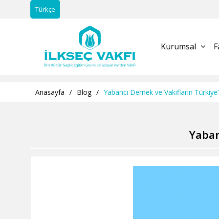
Türkçe
Kurumsal
F
Anasayfa
/
Blog
/
Yabancı Dernek ve Vakıfların Türkiy
Yaban