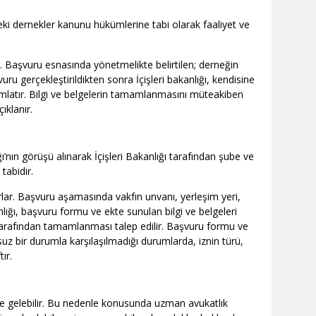
zdeki dernekler kanunu hükümlerine tabi olarak faaliyet ve
kir. Başvuru esnasında yönetmelikte belirtilen; derneğin
şvuru gerçekleştirildikten sonra İçişleri bakanlığı, kendisine
amlatır. Bilgi ve belgelerin tamamlanmasını müteakiben
ıklanır.
ığı’nın görüşü alınarak İçişleri Bakanlığı tarafından şube ve
tabidir.
parlar. Başvuru aşamasında vakfın unvanı, yerleşim yeri,
nlığı, başvuru formu ve ekte sunulan bilgi ve belgeleri
 tarafından tamamlanması talep edilir. Başvuru formu ve
z bir durumla karşılaşılmadığı durumlarda, iznin türü,
ır.
ine gelebilir. Bu nedenle konusunda uzman avukatlık