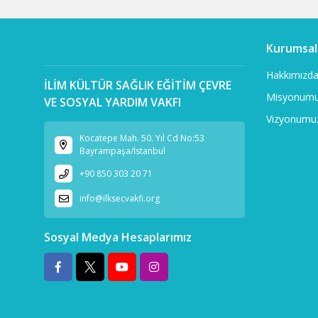
Kurumsal
Hakkımızd
İLİM KÜLTÜR SAĞLIK EĞİTİM ÇEVRE
Misyonum
VE SOSYAL YARDIM VAKFI
Vizyonumu
Kocatepe Mah. 50. Yıl Cd No:53
Bayrampaşa/İstanbul
+90 850 303 20 71
info@ilksecvakfi.org
Sosyal Medya Hesaplarımız