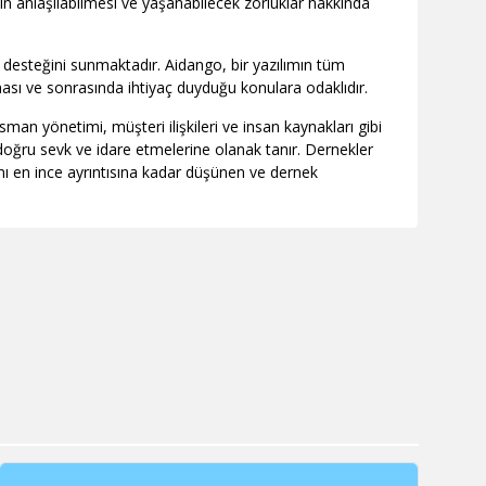
inin anlaşılabilmesi ve yaşanabilecek zorluklar hakkında
m desteğini sunmaktadır. Aidango, bir yazılımın tüm
çması ve sonrasında ihtiyaç duyduğu konulara odaklıdır.
man yönetimi, müşteri ilişkileri ve insan kaynakları gibi
doğru sevk ve idare etmelerine olanak tanır. Dernekler
rını en ince ayrıntısına kadar düşünen ve dernek