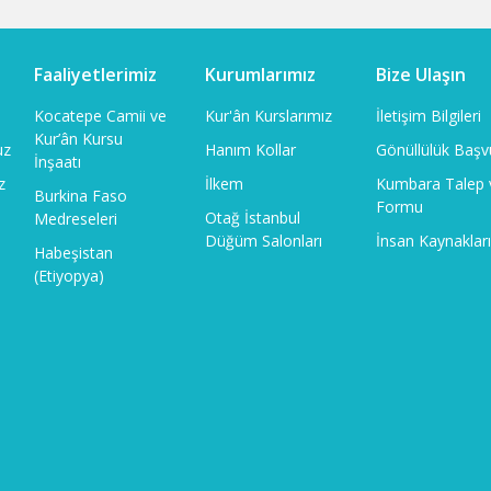
Faaliyetlerimiz
Kurumlarımız
Bize Ulaşın
a
Kocatepe Camii ve
Kur'ân Kurslarımız
İletişim Bilgileri
Kur’ân Kursu
uz
Hanım Kollar
Gönüllülük Başv
İnşaatı
z
İlkem
Kumbara Talep 
Burkina Faso
Formu
Otağ İstanbul
Medreseleri
Düğüm Salonları
İnsan Kaynaklar
Habeşistan
(Etiyopya)