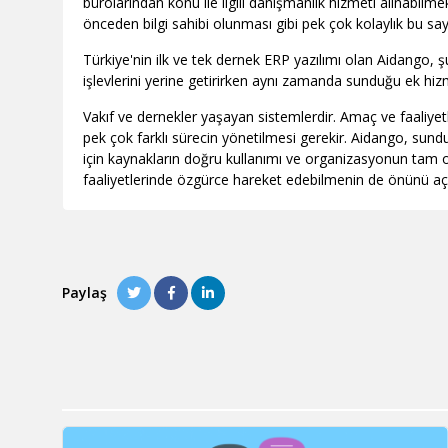
bürolarından konu ile ilgili danışmanlık hizmeti alınabilme
önceden bilgi sahibi olunması gibi pek çok kolaylık bu sa
Türkiye'nin ilk ve tek dernek ERP yazılımı olan Aidango, ş
işlevlerini yerine getirirken aynı zamanda sunduğu ek hiz
Vakıf ve dernekler yaşayan sistemlerdir. Amaç ve faaliyetl
pek çok farklı sürecin yönetilmesi gerekir. Aidango, sun
için kaynakların doğru kullanımı ve organizasyonun tam ola
faaliyetlerinde özgürce hareket edebilmenin de önünü aça
Paylaş