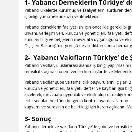
1-
Yabancı Derneklerin Türkiye’ de
Yabancı ülkelerde kurulmuş ve faaliyetlerini sürdüren derne
iş birliği yürütmelerine izin verilmektedir.
Yabancı derneklerin faaliyet izni için öncelikle gerekli bi
unvanı, yerleşim yeri, kurucu ve yöneticileri, faaliyeti, deft
sunulan bilgi ve belgelerin mevzuata uygunluğunu ve eksi
Dışişleri Bakanlığı’nın görüşü de alındıktan sonra herhangi 
2-
Yabancı Vakıfların Türkiye’ de Ş
Yabancı vakıflar, uluslararası alanda iş birliği yapılmasının
temsilcilik açmasına izin verilen kuruluşlardır ve Medeni 
Yabancı vakıflar şube ve temsilcilik başvurularını İçişleri
kurucu ve yöneticileri, faaliyeti, defter ve kayıtları gibi
incelerek; mevzuata uygunluk ve eksik olup olmadığı konu
ekte sunulan her türlü belgenin kontrol aşaması tamamland
kapsamı ve süresinin de belirtildiği izin kararı açıklanır
3-
Sonuç
Yabancı dernek ve vakıfların Türkiye’de şube ve temsilci