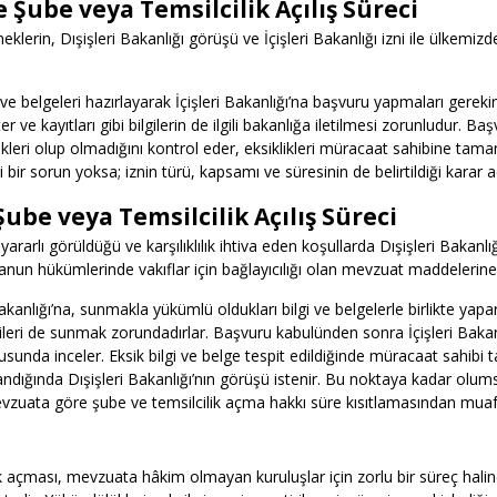
 Şube veya Temsilcilik Açılış Süreci
klerin, Dışişleri Bakanlığı görüşü ve İçişleri Bakanlığı izni ile ülkemi
lgi ve belgeleri hazırlayarak İçişleri Bakanlığı’na başvuru yapmaları gere
er ve kayıtları gibi bilgilerin de ilgili bakanlığa iletilmesi zorunludur. Ba
kleri olup olmadığını kontrol eder, eksiklikleri müracaat sahibine tam
bir sorun yoksa; iznin türü, kapsamı ve süresinin de belirtildiği karar aç
ube veya Temsilcilik Açılış Süreci
 yararlı görüldüğü ve karşılıklılık ihtiva eden koşullarda Dışişleri Bakanl
kanun hükümlerinde vakıflar için bağlayıcılığı olan mevzuat maddelerine 
 Bakanlığı’na, sunmakla yükümlü oldukları bilgi ve belgelerle birlikte ya
 bilgileri de sunmak zorundadırlar. Başvuru kabulünden sonra İçişleri Baka
sunda inceler. Eksik bilgi ve belge tespit edildiğinde müracaat sahibi
ığında Dışişleri Bakanlığı’nın görüşü istenir. Bu noktaya kadar olumsu
. Mevzuata göre şube ve temsilcilik açma hakkı süre kısıtlamasından muaft
lik açması, mevzuata hâkim olmayan kuruluşlar için zorlu bir süreç hal