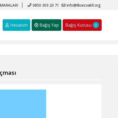
MARALARI
0850 303 20 71
info@ilksecvakfi.org
Hesabım
Bağış Yap
Bağış Kutusu
0
Açması